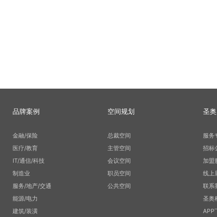
品牌案例
空间规划
圣奥
金融/保险
总裁空间
服务
医疗/教育
主管空间
招标
IT/通信/科技
会议空间
加盟
制造业
职员空间
线上
服务/地产/交通
公共空间
联系
能源/电力
圣奥
建筑/装潢
APP