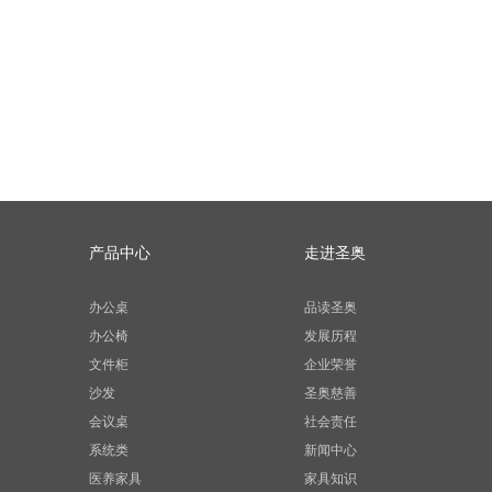
产品中心
走进圣奥
办公桌
品读圣奥
办公椅
发展历程
文件柜
企业荣誉
沙发
圣奥慈善
会议桌
社会责任
系统类
新闻中心
医养家具
家具知识