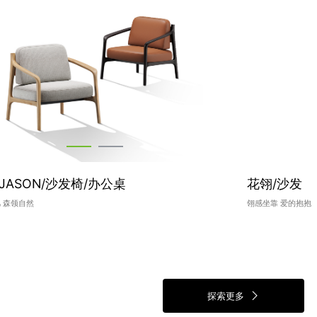
JASON/沙发椅/办公桌
花翎/沙发
 森领自然
翎感坐靠 爱的抱抱
探索更多