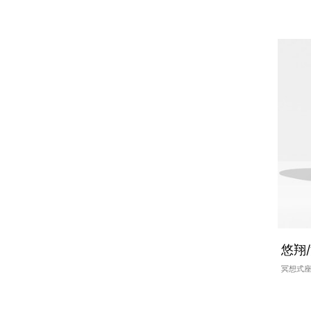
悠翔
冥想式