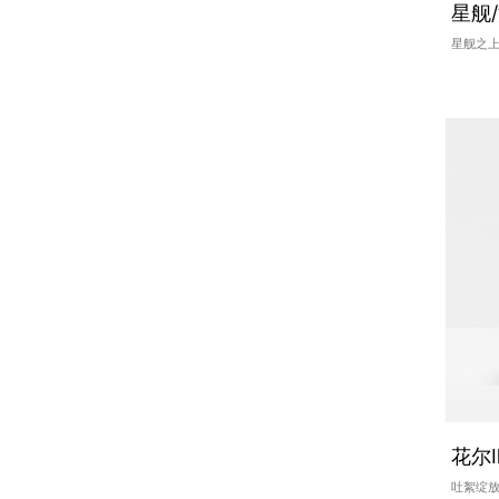
星舰
星舰之上
花尔Ⅱ
吐絮绽放