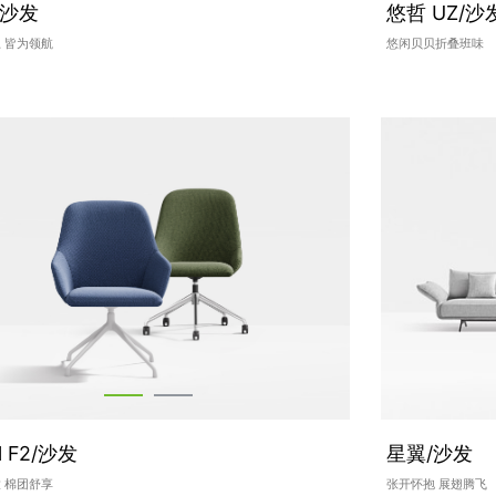
/沙发
悠哲 UZ/沙
 皆为领航
悠闲贝贝折叠班味
 F2/沙发
星翼/沙发
 棉团舒享
张开怀抱 展翅腾飞