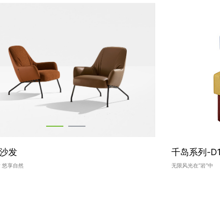
/沙发
千岛系列-D1
 悠享自然
无限风光在“岩”中