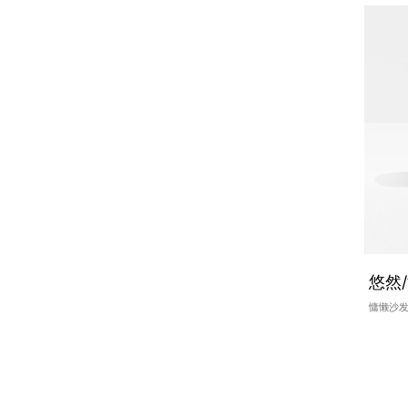
悠然
慵懒沙发