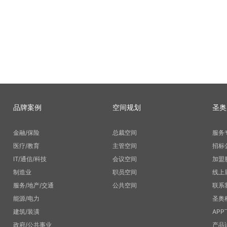
品牌案例
空间规划
圣奥
金融/保险
总裁空间
服务
医疗/教育
主管空间
招标
IT/通信/科技
会议空间
加盟
制造业
职员空间
线上
服务/地产/交通
公共空间
联系
能源/电力
圣奥
建筑/装潢
APP
政府/公共事业
产品