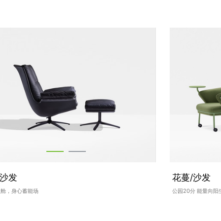
/沙发
花蔓/沙发
座舱，身心蓄能场
公园20分 能量向阳