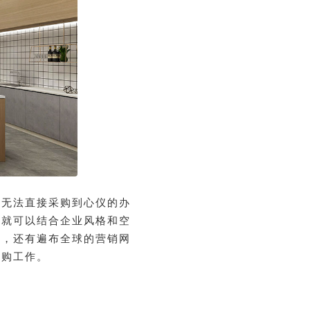
若无法直接采购到心仪的办
，就可以结合企业风格和空
队，还有遍布全球的营销网
采购工作。