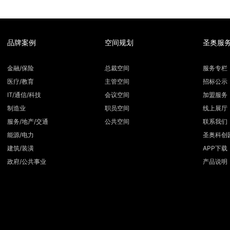
品牌案例
空间规划
圣奥服
金融/保险
总裁空间
服务专栏
医疗/教育
主管空间
招标公示
IT/通信/科技
会议空间
加盟服务
制造业
职员空间
线上展厅
服务/地产/交通
公共空间
联系我们
能源/电力
圣奥科创
建筑/装潢
APP下载
政府/公共事业
产品说明