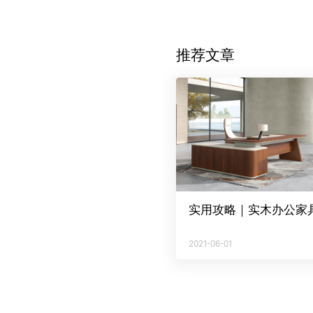
推荐文章
2021-06-01