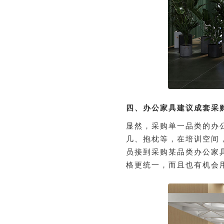
四、办公家具建议成套采
显然，采购单一品类的办
几、抱枕等，在培训空间
员接到采购某品类办公家
格更统一，而且也有机会