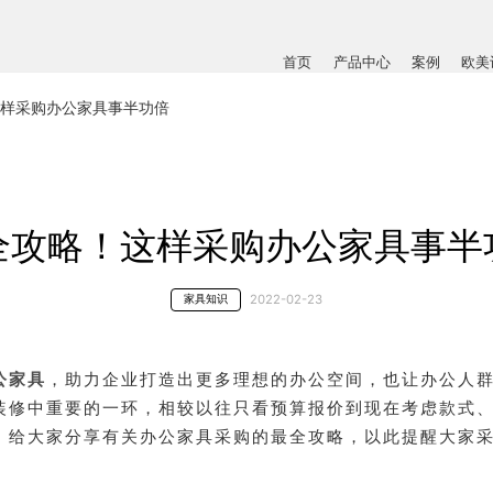
首页
产品中心
案例
欧美
样采购办公家具事半功倍
全攻略！这样采购办公家具事半
2022-02-23
家具知识
公家具
，助力企业打造出更多理想的办公空间，也让办公人
装修中重要的一环，相较以往只看预算报价到现在考虑款式
，给大家分享有关办公家具采购的最全攻略，以此提醒大家