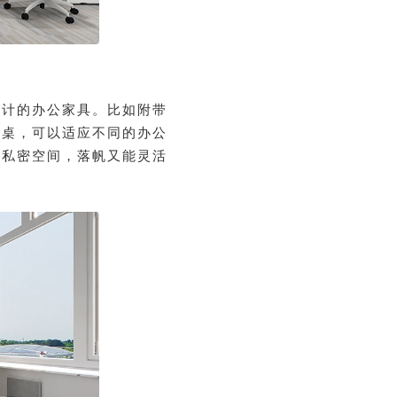
设计的办公家具。比如附带
公桌，可以适应不同的办公
个私密空间，落帆又能灵活