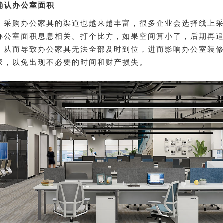
确认办公室面积
，采购办公家具的渠道也越来越丰富，很多企业会选择线上
办公室面积息息相关。打个比方，如果空间算小了，后期再
，从而导致办公家具无法全部及时到位，进而影响办公室装
家，以免出现不必要的时间和财产损失。