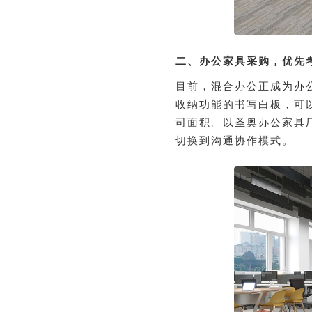
二、办公家具采购，优先
目前，混合办公正成为办
收纳功能的书写白板，可
司面积。以圣奥办公家具
切换到沟通协作模式。