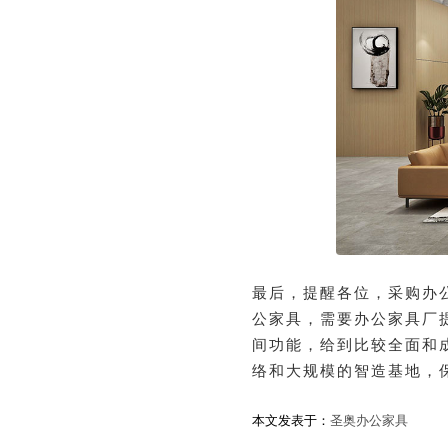
最后，提醒各位，采购办
公家具，需要办公家具厂
间功能，给到比较全面和
络和大规模的智造基地，
本文发表于：
圣奥办公家具