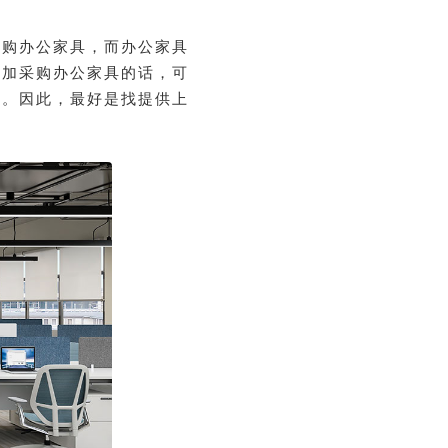
采购办公家具，而办公家具
追加采购办公家具的话，可
修。因此，最好是找提供上