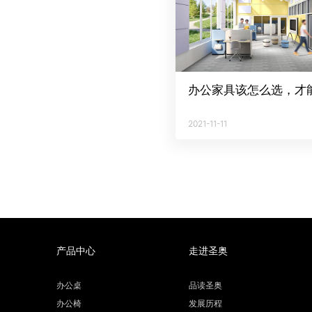
2021-11-11
产品中心
走进圣奥
办公桌
品读圣奥
办公椅
发展历程