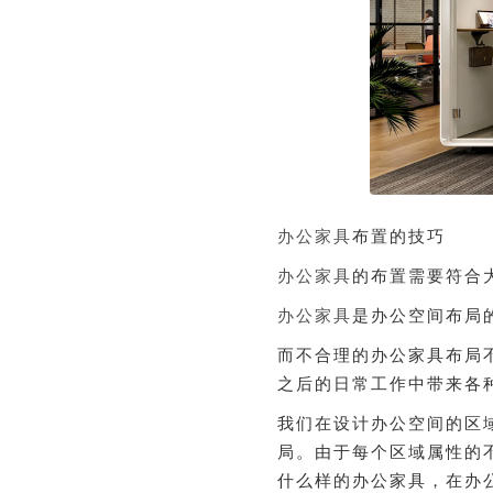
办公家具
布置的技巧
办公家具
的布置需要符合
办公家具
是办公空间布局
而不合理的办公家具布局
之后的日常工作中带来各
我们在设计办公空间的区
局。由于每个区域属性的
什么样的办公家具，在办