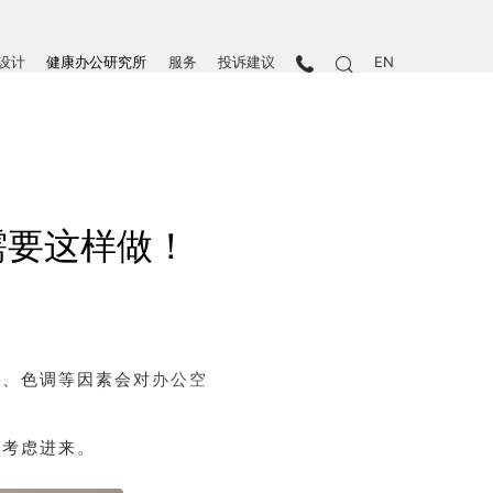
设计
健康办公研究所
服务
投诉建议
EN
需要这样做！
式、色调等因素会对
办公空
素考虑进来。