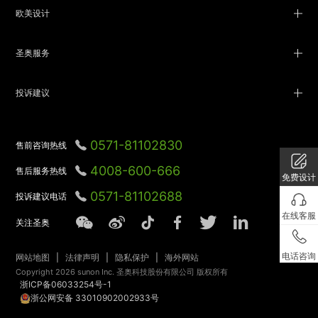
欧美设计
圣奥服务
投诉建议
0571-81102830
售前咨询热线
4008-600-666
售后服务热线
免费设计
0571-81102688
投诉建议电话
在线客服
关注圣奥
电话咨询
网站地图
|
法律声明
|
隐私保护
|
海外网站
Copyright 2026 sunon Inc. 圣奥科技股份有限公司 版权所有
浙ICP备06033254号-1
浙公网安备 33010902002933号