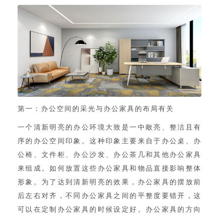
第一：办公空间的采光与办公家具的布局有关
一个清新明亮的办公环境大致是一中敞亮、整洁且有
序的办公空间印象。这种印象主要来自于办公桌、办
公椅、文件柜、办公沙发、办公茶几和其他办公家具
来组成。如何放置这些办公家具和物品直接影响整体
形象。为了达到清新明亮的效果，办公家具的摆放前
后左右对齐，不同办公家具之间的平整度要错开，这
可以在定制办公家具的时候设定好。办公家具的方向