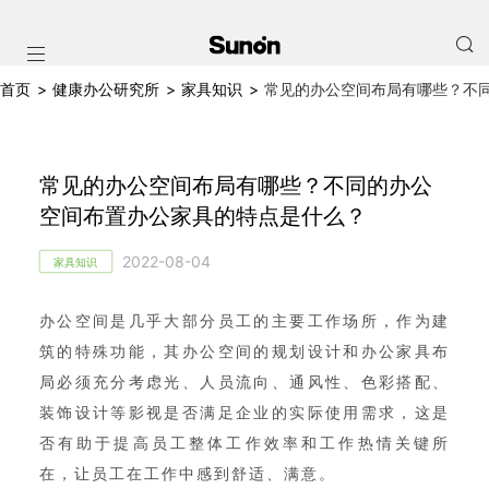
首页
>
健康办公研究所
>
家具知识
>
常见的办公空间布局有哪些？不
常见的办公空间布局有哪些？不同的办公
空间布置办公家具的特点是什么？
2022-08-04
家具知识
办公空间是几乎大部分员工的主要工作场所，作为建
筑的特殊功能，其办公空间的规划设计和办公家具布
局必须充分考虑光、人员流向、通风性、色彩搭配、
装饰设计等影视是否满足企业的实际使用需求，这是
否有助于提高员工整体工作效率和工作热情关键所
在，让员工在工作中感到舒适、满意。