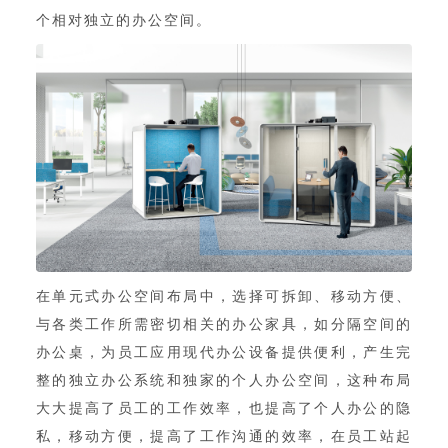
个相对独立的办公空间。
在单元式办公空间布局中，选择可拆卸、移动方便、
与各类工作所需密切相关的办公家具，如分隔空间的
办公桌，为员工应用现代办公设备提供便利，产生完
整的独立办公系统和独家的个人办公空间，这种布局
大大提高了员工的工作效率，也提高了个人办公的隐
私，移动方便，提高了工作沟通的效率，在员工站起