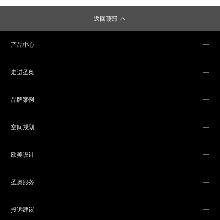
返回顶部
产品中心
走进圣奥
品牌案例
空间规划
欧美设计
圣奥服务
投诉建议