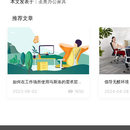
本文发表于：
圣奥办公家具
推荐文章
如何在工作场所使用马斯洛的需求层次激励员工
倡导无醛环境
2023-06-02
1650
2024-04-28