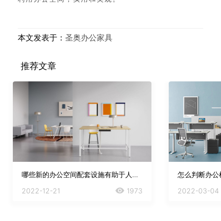
本文发表于：
圣奥办公家具
推荐文章
哪些新的办公空间配套设施有助于人们重返办公室
怎么判断办公
2022-12-21
1973
2022-03-04