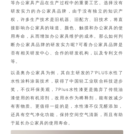
等办公家具产品在生产过程中的重要工艺。选择没有
研发实力的办公家具品牌，由于没有独立的知识产
权，许多生产技术是旧机器、旧配方、旧技术，将直
接影响办公家具的味道、颜色、触摸和办公家具的使
用寿命，从而增加办公家具维护的成本。那么如何判
断办公家具品牌的研发实力呢?可看办公家具品牌是
否有相关研发中心、合作的研发机构，以及专利文件
等。
以圣奥办公家具为例，其自主研发的7'PLUS水性了
水性涂料涂装技术，获得了中国轻工业联合科技进步
奖，不仅环保美观，7Plus水性漆更是抛弃了传统油
漆使用的有机溶剂，改用水作为稀释剂，能有效减少
有害物质。更值得一提的是，水性漆不仅无醛添加，
还具有空气净化功能，保持空间空气清新，而且有助
于延长办公家具的使用寿命。