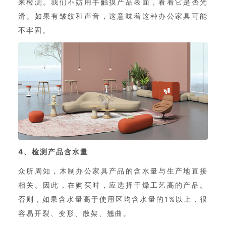
来检测。我们不妨用手触摸产品表面，看看它是否光
滑。如果有皱纹和声音，这意味着这种办公家具可能
不牢固。
4、检测产品含水量
众所周知，木制办公家具产品的含水量与生产地直接
相关。因此，在购买时，应选择干燥工艺高的产品。
否则，如果含水量高于使用区均含水量的1%以上，很
容易开裂、变形、散架、翘曲。