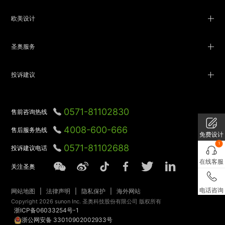
欧美设计
圣奥服务
投诉建议
0571-81102830
售前咨询热线
4008-600-666
售后服务热线
免费设计
1
0571-81102688
投诉建议电话
在线客服
关注圣奥
电话咨询
网站地图
|
法律声明
|
隐私保护
|
海外网站
Copyright 2026 sunon Inc. 圣奥科技股份有限公司 版权所有
浙ICP备06033254号-1
浙公网安备 33010902002933号