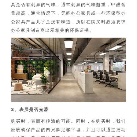
具是否有刺鼻的气味，通常刺鼻的气味越重，甲醛含
量越高，通常情况下，无醛办公家具或一些环保型办
公家具产品几乎是没有味道，所以在购买时必须要求
办公家具制造商出示相关的环保证书。
3、表层是否光滑
购买时，表面有掉漆的可能。同时，在购买时，我们
应该确保产品的四只脚足够平坦，并且可以通过摇动