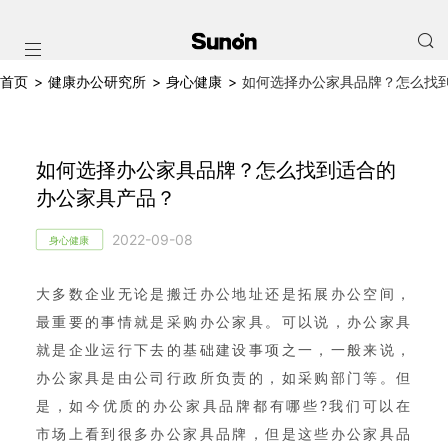
首页
>
健康办公研究所
>
身心健康
>
如何选择办公家具品牌？怎么找
如何选择办公家具品牌？怎么找到适合的
办公家具产品？
2022-09-08
身心健康
大多数企业无论是搬迁办公地址还是拓展办公空间，
最重要的事情就是
采购办公家具
。可以说，
办公家具
就是企业运行下去的基础建设事项之一，一般来说，
办公家具是由公司行政所负责的，如采购部门等。但
是，如今优质的办公家具品牌都有哪些?我们可以在
市场上看到很多办公家具品牌，但是这些办公家具品