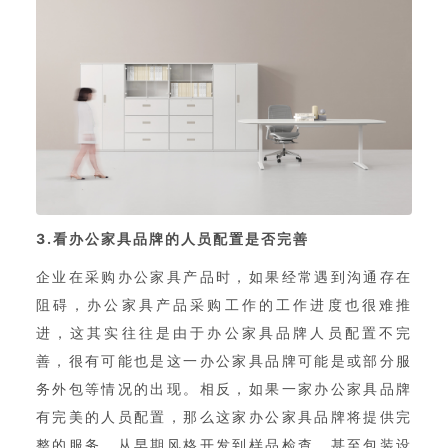
3.看办公家具品牌的人员配置是否完善
企业在采购办公家具产品时，如果经常遇到沟通存在
阻碍，办公家具产品采购工作的工作进度也很难推
进，这其实往往是由于办公家具品牌人员配置不完
善，很有可能也是这一办公家具品牌可能是或部分服
务外包等情况的出现。相反，如果一家办公家具品牌
有完美的人员配置，那么这家办公家具品牌将提供完
整的服务，从早期风格开发到样品检查，甚至包装设