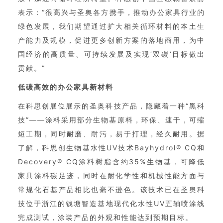
表示：“很高兴与圣奥各方携手，推动办公家具行业的
绿色发展，我们期望通过扩大相关循环材料的本土生
产能力及规模，促进更多创新方案的落地商用，为中
国经济的高质量、可持续发展及实现‘双碳’目标做出
贡献。”
低碳高效的办公家具新材料
在科思创展位展示的圣奥科技产品，隐藏着一种“黑科
技”——涂料采用部分生物基原料，环保、速干，可缩
短工期，同时耐磨、耐污，易于打理，经久耐用。据
了解，科思创生物基水性UV技术Bayhydrol® CQ和
Decovery® CQ涂料树脂含约35%生物基，可降低
家具涂料碳足迹，同时在耐化学性和机械性能方面与
常规化石基产品相比也毫不逊色。该技术已在圣奥科
技位于浙江的钱塘智造基地现代化水性UV五轴喷涂线
完成测试，涂装产品的外观和性能达到预期目标。