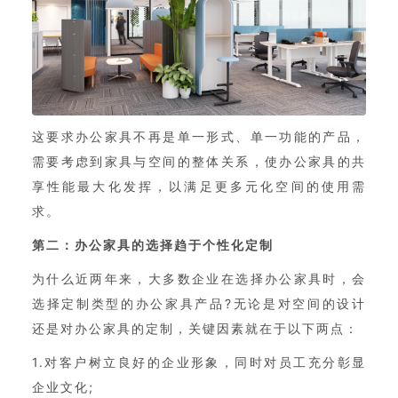
这要求办公家具不再是单一形式、单一功能的产品，
需要考虑到家具与空间的整体关系，使办公家具的共
享性能最大化发挥，以满足更多元化空间的使用需
求。
第二：办公家具的选择趋于个性化定制
为什么近两年来，大多数企业在选择办公家具时，会
选择定制类型的办公家具产品?无论是对空间的设计
还是对办公家具的定制，关键因素就在于以下两点：
1.对客户树立良好的企业形象，同时对员工充分彰显
企业文化;