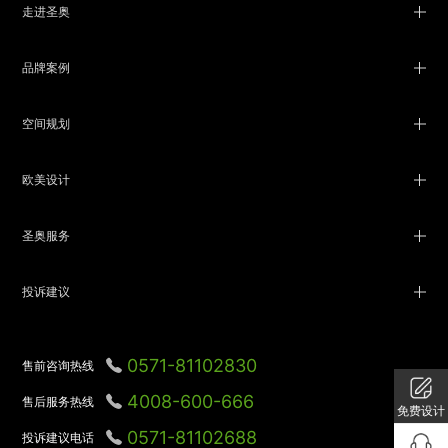
走进圣奥
品牌案例
空间规划
欧美设计
圣奥服务
投诉建议
0571-81102830
售前咨询热线
4008-600-666
售后服务热线
免费设计
0571-81102688
投诉建议电话