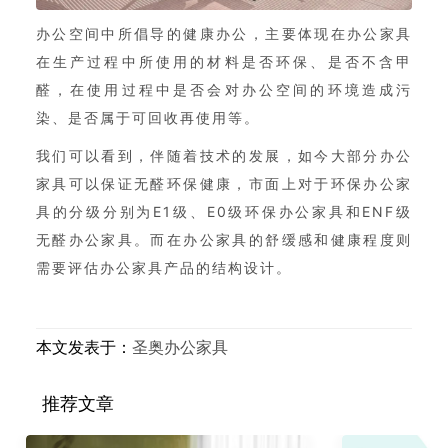
办公空间中所倡导的健康办公，主要体现在办公家具
在生产过程中所使用的材料是否环保、是否不含甲
醛，在使用过程中是否会对办公空间的环境造成污
染、是否属于可回收再使用等。
我们可以看到，伴随着技术的发展，如今大部分办公
家具可以保证无醛环保健康，市面上对于环保办公家
具的分级分别为E1级、E0级环保办公家具和ENF级
无醛办公家具。而在办公家具的舒缓感和健康程度则
需要评估办公家具产品的结构设计。
本文发表于：
圣奥办公家具
推荐文章