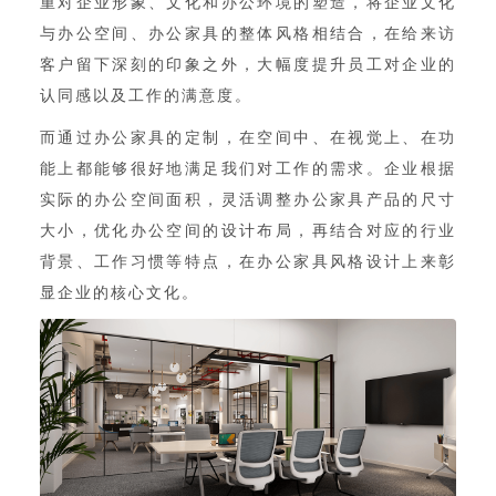
重对企业形象、文化和办公环境的塑造，将企业文化
与办公空间、办公家具的整体风格相结合，在给来访
客户留下深刻的印象之外，大幅度提升员工对企业的
认同感以及工作的满意度。
而通过办公家具的定制，在空间中、在视觉上、在功
能上都能够很好地满足我们对工作的需求。企业根据
实际的办公空间面积，灵活调整办公家具产品的尺寸
大小，优化办公空间的设计布局，再结合对应的行业
背景、工作习惯等特点，在办公家具风格设计上来彰
显企业的核心文化。