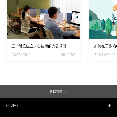
三个维度建立身心健康的办公场所
2023-08-14
1282
2023-06-02
返回顶部
产品中心