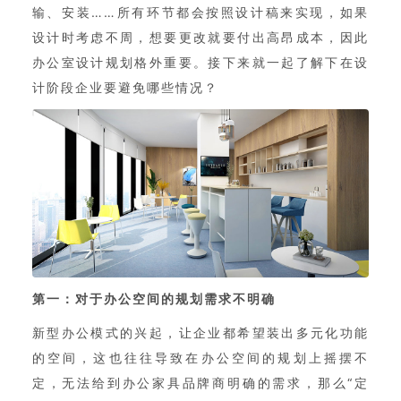
输、安装……所有环节都会按照设计稿来实现，如果
设计时考虑不周，想要更改就要付出高昂成本，因此
办公室设计规划格外重要。接下来就一起了解下在设
计阶段企业要避免哪些情况？
第一：对于办公空间的规划需求不明确
新型办公模式的兴起，让企业都希望装出多元化功能
的空间，这也往往导致在办公空间的规划上摇摆不
定，无法给到办公家具品牌商明确的需求，那么“定