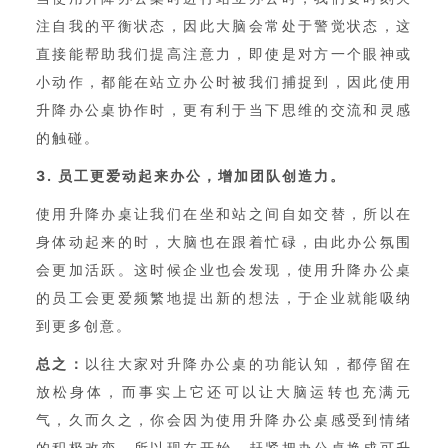
注自我的平衡状态，因此大脑会常处于警觉状态，这
直接能帮助我们提高注意力，即使是对方一个眼神或
小动作，都能在站立办公时被我们捕捉到，因此使用
升降办公桌协作时，更有利于当下思维的交流和灵感
的触碰。
3. 员工更爱动起来办公，增加团队创造力。
使用升降办桌让我们在坐和站之间自如交替，所以在
身体动起来的时，大脑也在跟着忙碌，由此办公氛围
会更加活跃。这时候企业也会发现，使用升降办公桌
的员工会更爱频繁地提出新的想法，于企业就能吸纳
到更多创意。
总之：
以往大家对升降办公桌的功能认知，都停留在
放松身体，而事实上它还可以让大脑运转也充满元
气，久而久之，你会因为使用升降办公桌感受到情绪
的积极改变。所以现在开始，赶紧把办公桌换成可升