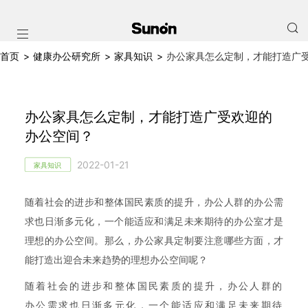
首页
>
健康办公研究所
>
家具知识
>
办公家具怎么定制，才能打造广
办公家具怎么定制，才能打造广受欢迎的
办公空间？
2022-01-21
家具知识
随着社会的进步和整体国民素质的提升，办公人群的办公需
求也日渐多元化，一个能适应和满足未来期待的办公室才是
理想的办公空间。那么，办公家具定制要注意哪些方面，才
能打造出迎合未来趋势的理想办公空间呢？
随着社会的进步和整体国民素质的提升，办公人群的
办公需求也日渐多元化，一个能适应和满足未来期待