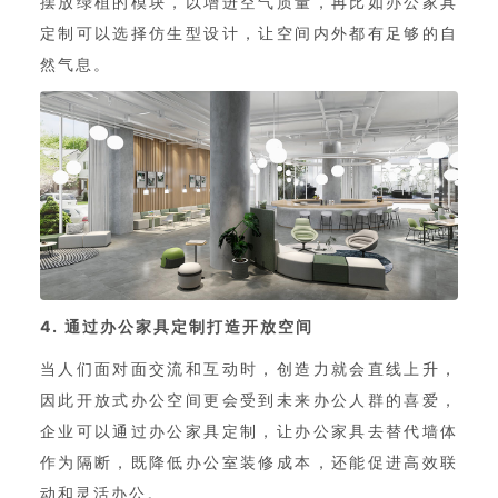
摆放绿植的模块，以增进空气质量，再比如办公家具
定制可以选择仿生型设计，让空间内外都有足够的自
然气息。
4. 通过办公家具定制打造开放空间
当人们面对面交流和互动时，创造力就会直线上升，
因此开放式办公空间更会受到未来办公人群的喜爱，
企业可以通过办公家具定制，让办公家具去替代墙体
作为隔断，既降低办公室装修成本，还能促进高效联
动和灵活办公。