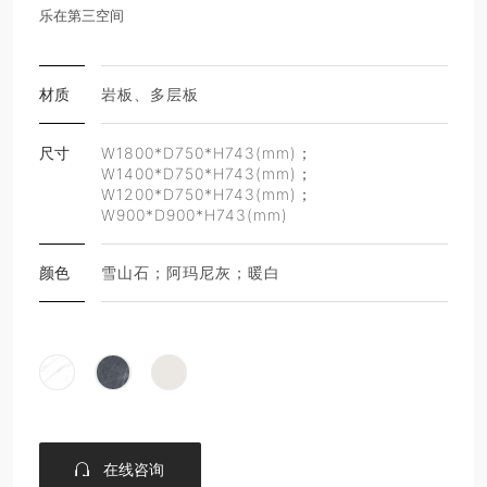
乐在第三空间
材质
岩板、多层板
尺寸
W1800*D750*H743(mm)；
W1400*D750*H743(mm)；
W1200*D750*H743(mm)；
W900*D900*H743(mm)
颜色
雪山石；阿玛尼灰；暖白
在线咨询