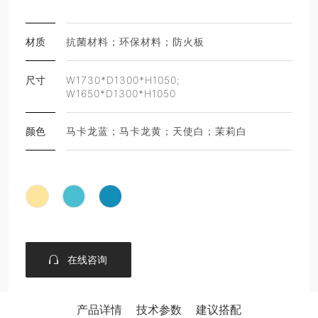
材质
抗菌材料；环保材料；防火板
尺寸
W1730*D1300*H1050;
W1650*D1300*H1050
颜色
马卡龙蓝；马卡龙黄；天使白；茉莉白
在线咨询
产品详情
技术参数
建议搭配