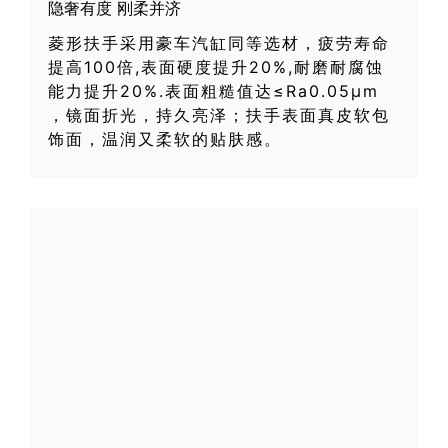
隐奢有度 刚柔并济
菱形扶手采用豪车汽缸同等选材，疲劳寿命
提高100倍,表面硬度提升20%,耐磨耐腐蚀
能力提升20%.表面粗糙值达≤Ra0.05μm
，镜面折光，持久亮泽；扶手表面真皮软包
饰面，温润又柔软的贴肤感。