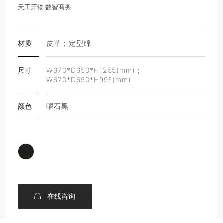
天工开物 数智商务
材质
皮革；定型绵
尺寸
W670*D650*H1255(mm)；
W670*D650*H995(mm)
颜色
曜石黑
在线咨询