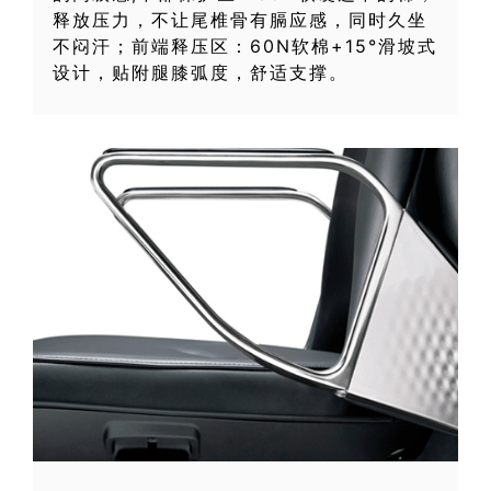
释放压力，不让尾椎骨有膈应感，同时久坐
不闷汗；前端释压区：60N软棉+15°滑坡式
设计，贴附腿膝弧度，舒适支撑。