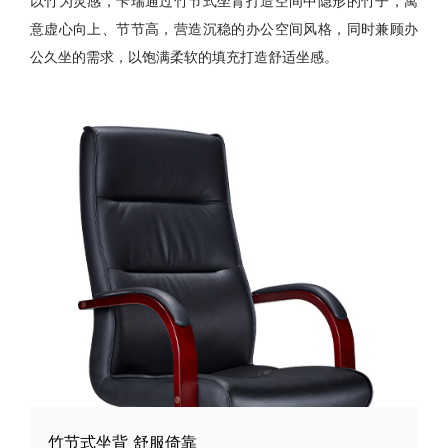
以竹为灵感，卡瑞通过竹节式坐背打造空间中隐形的竹子，寓
意虚心向上、节节高，营造沉稳的办公空间风格，同时兼顾办
公久坐的需求，以饱满柔软的填充打造舒适坐感。
竹节式坐背 舒服倚靠