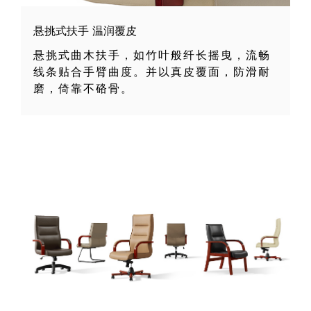
悬挑式扶手 温润覆皮
悬挑式曲木扶手，如竹叶般纤长摇曳，流畅
线条贴合手臂曲度。并以真皮覆面，防滑耐
磨，倚靠不硌骨。