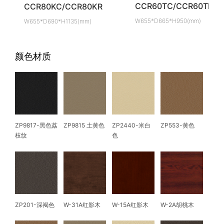
CCR60TC/CCR60TR
CCR80KC/CCR80KR
W655*D665*H950(mm)
W655*D690*H1135(mm)
颜色材质
ZP9817-黑色荔
ZP9815 土黄色
ZP2440-米白
ZP553-黄色
枝纹
色
ZP201-深褐色
W-31A红影木
W-15A红影木
W-2A胡桃木