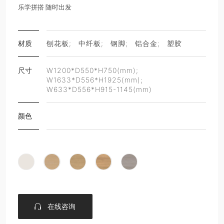
乐学拼搭 随时出发
材质
刨花板;
中纤板;
钢脚;
铝合金;
塑胶
尺寸
W1200*D550*H750(mm);
W1633*D556*H1925(mm);
W633*D556*H915-1145(mm)
颜色
在线咨询