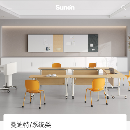
曼迪特/系统类