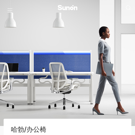
哈勃/办公椅