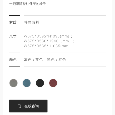
一把跟随脊柱伸展的椅子
材质
特网面料
尺寸
W675*D595*H1095(mm)；
W675*D580*H940（mm）;
W675*D585*H1085(mm)
颜色
灰色；蓝色；黑色；红色；
在线咨询