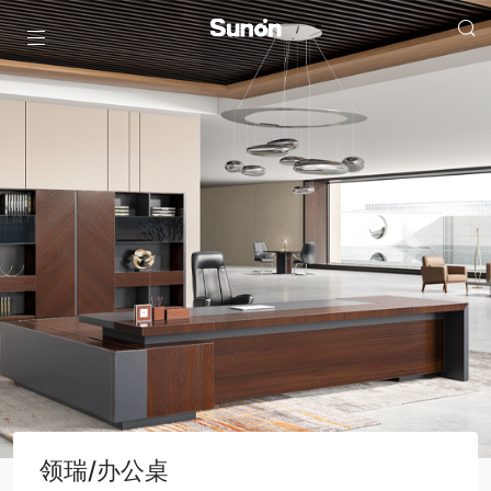
领瑞/办公桌