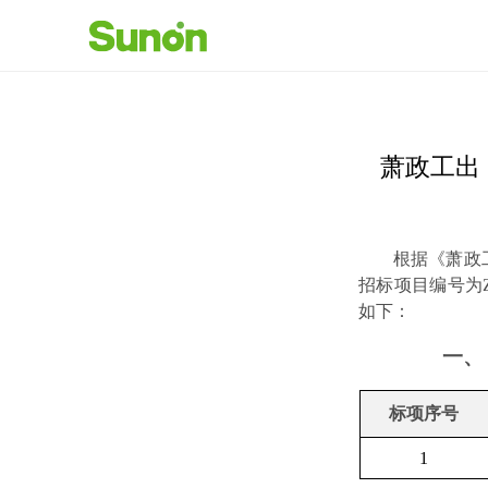
萧政工出
根据《萧政
招标项目编号为Z
如下：
一、
标项序号
1