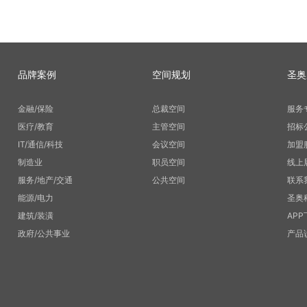
品牌案例
空间规划
圣奥
金融/保险
总裁空间
服务
医疗/教育
主管空间
招标
IT/通信/科技
会议空间
加盟
制造业
职员空间
线上
服务/地产/交通
公共空间
联系
能源/电力
圣奥
建筑/装潢
APP
政府/公共事业
产品