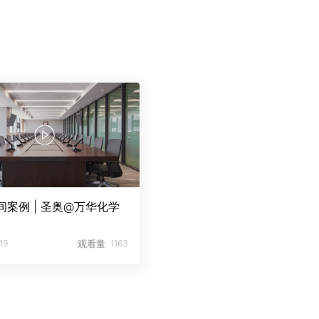
间案例 | 圣奥@万华化学
19
观看量
1163