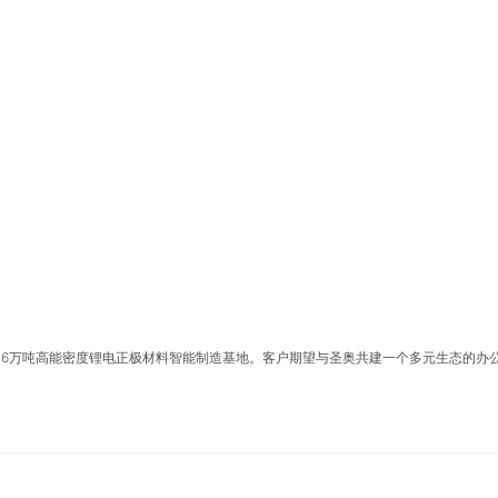
16万吨高能密度锂电正极材料智能制造基地。客户期望与圣奥共建一个多元生态的办