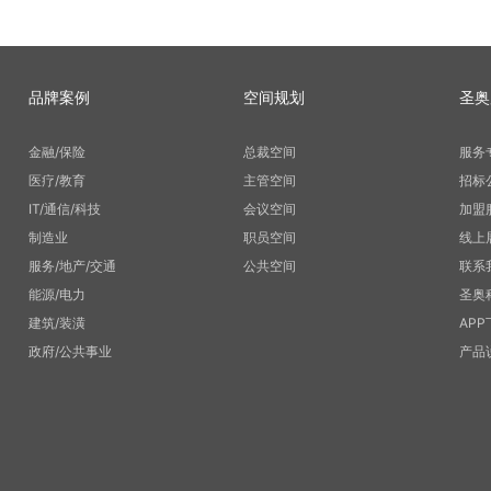
品牌案例
空间规划
圣奥
金融/保险
总裁空间
服务
医疗/教育
主管空间
招标
IT/通信/科技
会议空间
加盟
制造业
职员空间
线上
服务/地产/交通
公共空间
联系
能源/电力
圣奥
建筑/装潢
APP
政府/公共事业
产品