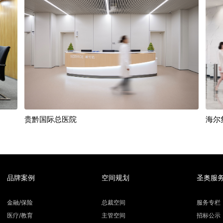
贵黔国际总医院
海尔
品牌案例
空间规划
圣奥服
金融/保险
总裁空间
服务专栏
医疗/教育
主管空间
招标公示