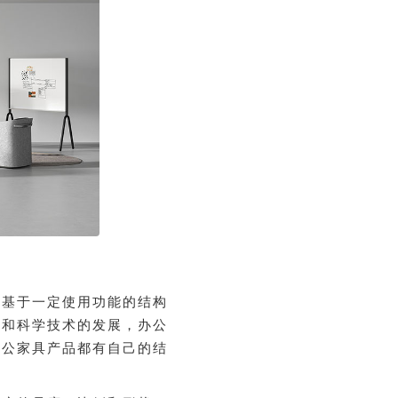
种基于一定使用功能的结构
化和科学技术的发展，办公
办公家具产品都有自己的结