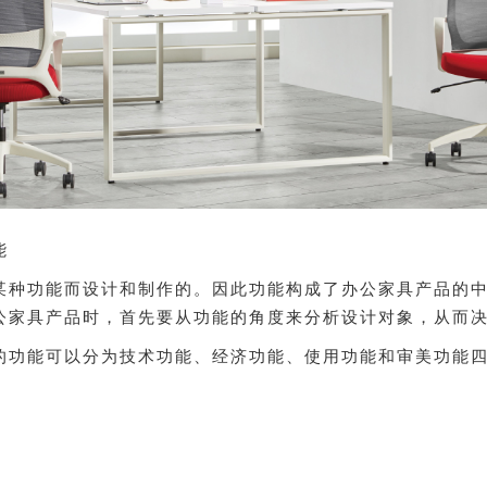
能
某种功能而设计和制作的。因此功能构成了办公家具产品的
公家具产品时，首先要从功能的角度来分析设计对象，从而
的功能可以分为技术功能、经济功能、使用功能和审美功能