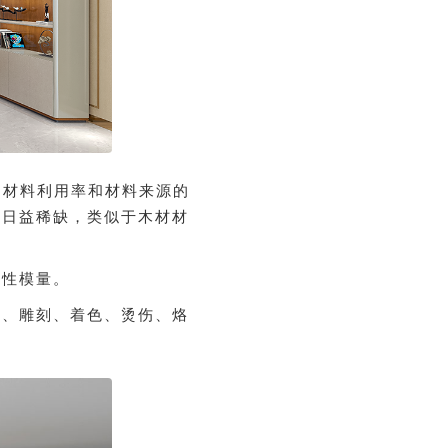
、材料利用率和材料来源的
源日益稀缺，类似于木材材
弹性模量。
贴、雕刻、着色、烫伤、烙