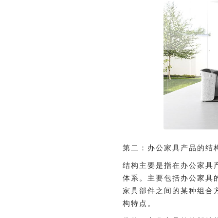
第二：办公家具产品的结
结构主要是指在办公家具
体系。主要包括办公家具
家具部件之间的某种组合
构特点。