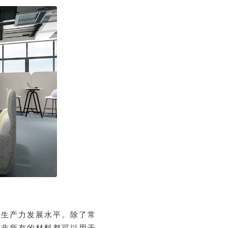
的生产力发展水平。除了常
并非所有的材料都可以用于