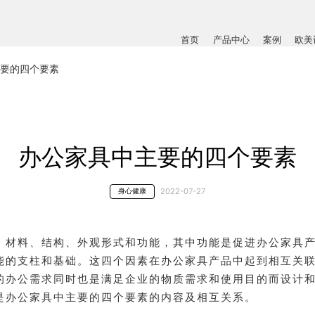
首页
产品中心
案例
欧美
要的四个要素
办公家具中主要的四个要素
2022-07-27
身心健康
：材料、结构、外观形式和功能，其中功能是促进办公家具
能的支柱和基础。这四个因素在办公家具产品中起到相互关
的办公需求同时也是满足企业的物质需求和使用目的而设计
是办公家具中主要的四个要素的内容及相互关系。