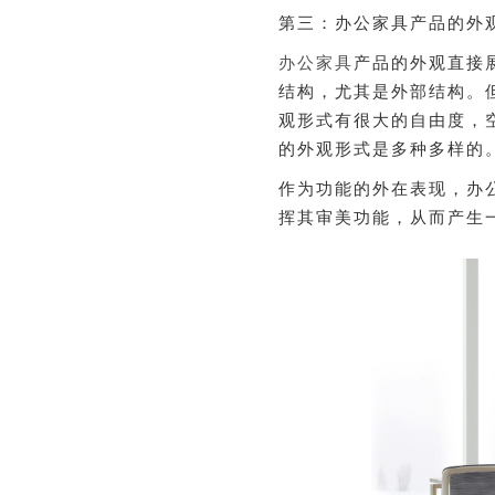
第三：办公家具产品的外
办公家具
产品的外观直接
结构，尤其是外部结构。
观形式有很大的自由度，
的外观形式是多种多样的
作为功能的外在表现，办
挥其审美功能，从而产生