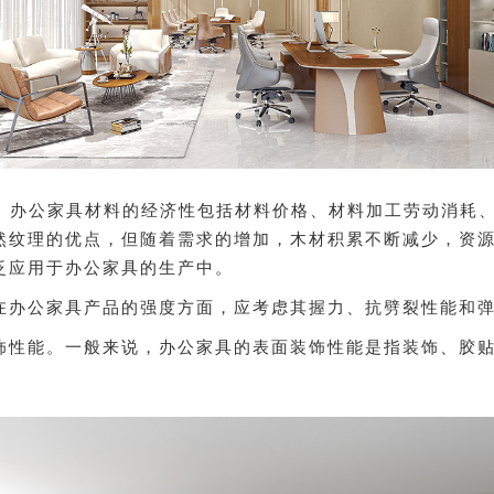
性。办公家具材料的经济性包括材料价格、材料加工劳动消耗
然纹理的优点，但随着需求的增加，木材积累不断减少，资
泛应用于办公家具的生产中。
。在办公家具产品的强度方面，应考虑其握力、抗劈裂性能和
装饰性能。一般来说，办公家具的表面装饰性能是指装饰、胶
。