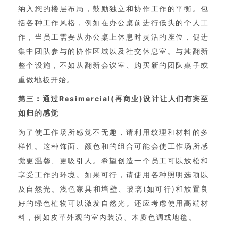
纳入您的楼层布局，鼓励独立和协作工作的平衡。包
括各种工作风格，例如在办公桌前进行低头的个人工
作，当员工需要从办公桌上休息时灵活的座位，促进
集中团队参与的协作区域以及社交休息室。与其翻新
整个设施，不如从翻新会议室、购买新的团队桌子或
重做地板开始。
第三：通过Resimercial(再商业)设计让人们有宾至
如归的感觉
为了使工作场所感觉不无趣，请利用纹理和材料的多
样性。这种饰面、颜色和的组合可能会使工作场所感
觉更温馨、更吸引人。希望创造一个员工可以放松和
享受工作的环境。如果可行，请使用各种照明选项以
及自然光。浅色家具和墙壁、玻璃(如可行)和放置良
好的绿色植物可以激发自然光。还应考虑使用高端材
料，例如皮革外观的室内装潢、木质色调或地毯。