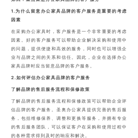
1.为什么留意办公家具品牌的客户服务是重要的考虑
因素
在采购办公家具时，客户服务是一个非常重要的考虑
因素。好的客户服务可以帮助企业解决采购和使用中
的问题，提供便捷和高效的服务，同时也可以增强企
业与品牌之间的关系和信任。因此，企业在选择办公
家具品牌时应当留意品牌的客户服务。
2.如何评估办公家具品牌的客户服务
了解品牌的售后服务流程和保修政策
了解品牌的售后服务流程和保修政策可以帮助企业评
估品牌的客户服务。圣奥办公家具提供完善的售后服
务，包括维修保养、调整和更换等服务，并拥有专业
的售后服务团队，可以保证客户在采购和使用过程中
的各种需求得到及时的响应和解决。