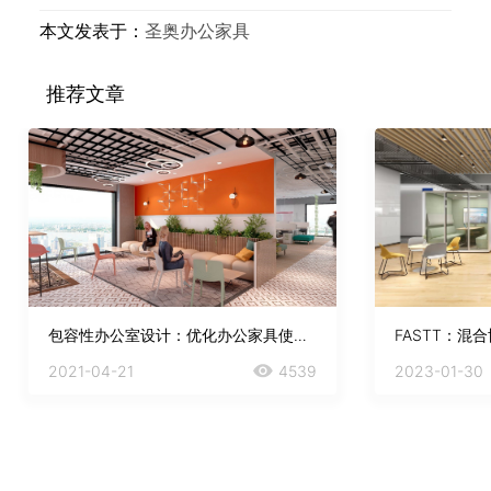
本文发表于：
圣奥办公家具
推荐文章
包容性办公室设计：优化办公家具使用效应，为幸福而设
2021-04-21
4539
2023-01-30