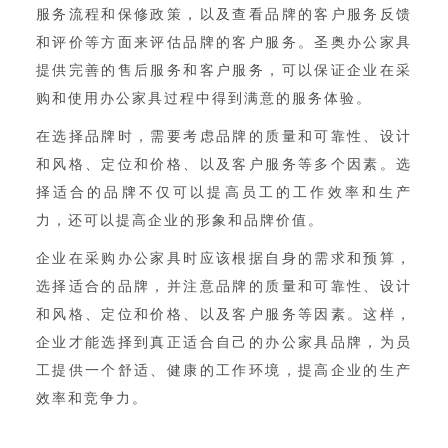
服务流程和保修政策，以及查看品牌的客户服务反馈
和评价等方面来评估品牌的客户服务。圣奥办公家具
提供完善的售后服务和客户服务，可以保证企业在采
购和使用办公家具过程中得到满意的服务体验。
在选择品牌时，需要考虑品牌的质量和可靠性、设计
和风格、定位和价格、以及客户服务等多个因素。选
择适合的品牌不仅可以提高员工的工作效率和生产
力，还可以提高企业的形象和品牌价值。
企业在采购办公家具时应该根据自身的需求和预算，
选择适合的品牌，并注意品牌的质量和可靠性、设计
和风格、定位和价格、以及客户服务等因素。这样，
企业才能选择到真正适合自己的办公家具品牌，为员
工提供一个舒适、健康的工作环境，提高企业的生产
效率和竞争力。