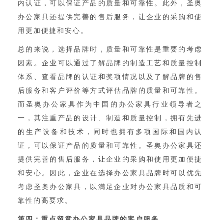
内认证，可以保证产品的质量和可靠性。此外，圣奥
办公家具还提供完善的售后服务，让企业的采购和使
用更加便捷和安心。
总的来说，选择品牌时，质量和可靠性是重要的考虑
因素。企业可以通过了解品牌的制造工艺和质量控制
体系、查看品牌的认证和奖项情况以及了解品牌的售
后服务和客户评价等方式评估品牌的质量和可靠性。
而圣奥办公家具作为中国的办公家具行业领导者之
一，其注重产品的设计、制造和质量控制，拥有先进
的生产设备和技术，同时也拥有多项国际和国内认
证，可以保证产品的质量和可靠性。圣奥办公家具还
提供完善的售后服务，让企业的采购和使用更加便捷
和安心。因此，企业在选择办公家具品牌时可以优先
考虑圣奥办公家具，以满足企业对办公家具品质和可
靠性的高要求。
第四：重点留意办公家具品牌的客户服务