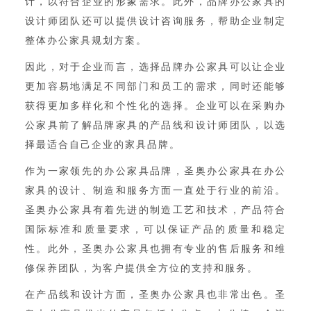
计，以符合企业的形象需求。此外，品牌办公家具的
设计师团队还可以提供设计咨询服务，帮助企业制定
整体办公家具规划方案。
因此，对于企业而言，选择品牌办公家具可以让企业
更加容易地满足不同部门和员工的需求，同时还能够
获得更加多样化和个性化的选择。企业可以在采购办
公家具前了解品牌家具的产品线和设计师团队，以选
择最适合自己企业的家具品牌。
作为一家领先的办公家具品牌，圣奥办公家具在办公
家具的设计、制造和服务方面一直处于行业的前沿。
圣奥办公家具有着先进的制造工艺和技术，产品符合
国际标准和质量要求，可以保证产品的质量和稳定
性。此外，圣奥办公家具也拥有专业的售后服务和维
修保养团队，为客户提供全方位的支持和服务。
在产品线和设计方面，圣奥办公家具也非常出色。圣