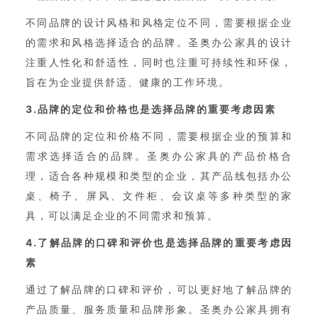
不同品牌的设计风格和风格定位不同，需要根据企业
的需求和风格选择适合的品牌。圣奥办公家具的设计
注重人性化和舒适性，同时也注重可持续性和环保，
旨在为企业提供舒适、健康的工作环境。
3.品牌的定位和价格也是选择品牌的重要考虑因素
不同品牌的定位和价格不同，需要根据企业的预算和
需求选择适合的品牌。圣奥办公家具的产品价格合
理，适合各种规模和类型的企业，其产品线包括办公
桌、椅子、屏风、文件柜、会议桌等多种类型的家
具，可以满足企业的不同需求和预算。
4.了解品牌的口碑和评价也是选择品牌的重要考虑因
素
通过了解品牌的口碑和评价，可以更好地了解品牌的
产品质量、服务质量和品牌形象。圣奥办公家具拥有