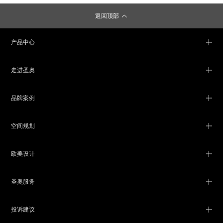
返回顶部
产品中心
走进圣奥
品牌案例
空间规划
欧美设计
圣奥服务
投诉建议