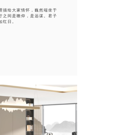
理描绘大家情怀，巍然端坐于
寸之间是瞻仰，是远谋。君子
如红日。