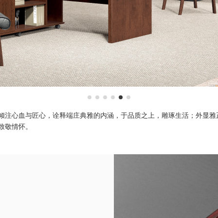
倾注心血与匠心，诠释端庄典雅的内涵，于品质之上，雕琢生活；外显雅
致敬情怀。