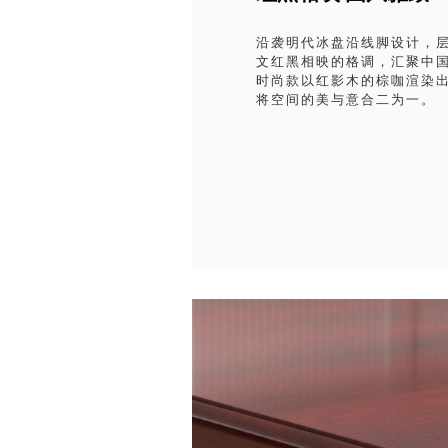
沿袭明代冰盘沿线脚设计，
文红黑相映的格调，汇聚中
时尚款以红影木的棕咖渲染出
将空间的美与意合二为一。