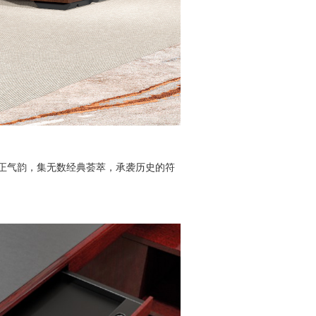
正气韵，集无数经典荟萃，承袭历史的符