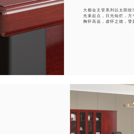
大都会主管系列以太阳纹
光束起点，日光灿烂，方
胸怀高远，虚怀之德，譬