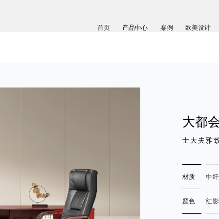
首页
产品中心
案例
欧美设计
大都会
士大夫雅
材质
中
颜色
红影