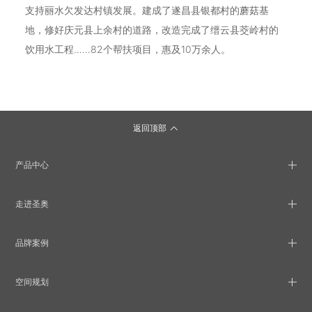
支持丽水欠发达村镇发展。建成了遂昌县银都村的蘑菇基
地，修好庆元县上余村的道路，改造完成了缙云县茭岭村的
饮用水工程……82个帮扶项目，惠及10万余人。
返回顶部
产品中心
走进圣奥
品牌案例
空间规划