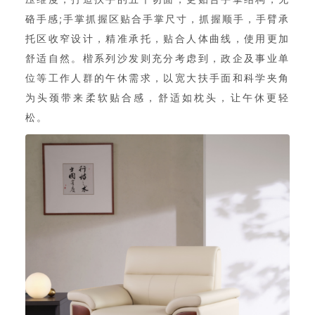
硌手感;手掌抓握区贴合手掌尺寸，抓握顺手，手臂承
托区收窄设计，精准承托，贴合人体曲线，使用更加
舒适自然。楷系列沙发则充分考虑到，政企及事业单
位等工作人群的午休需求，以宽大扶手面和科学夹角
为头颈带来柔软贴合感，舒适如枕头，让午休更轻
松。