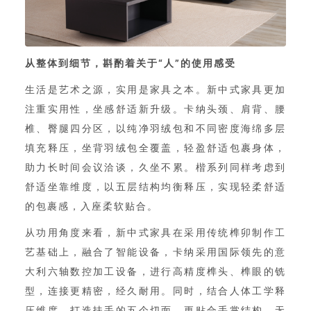
从整体到细节，斟酌着关于“人”的使用感受
生活是艺术之源，实用是家具之本。新中式家具更加
注重实用性，坐感舒适新升级。卡纳头颈、肩背、腰
椎、臀腿四分区，以纯净羽绒包和不同密度海绵多层
填充释压，坐背羽绒包全覆盖，轻盈舒适包裹身体，
助力长时间会议洽谈，久坐不累。楷系列同样考虑到
舒适坐靠维度，以五层结构均衡释压，实现轻柔舒适
的包裹感，入座柔软贴合。
从功用角度来看，新中式家具在采用传统榫卯制作工
艺基础上，融合了智能设备，卡纳采用国际领先的意
大利六轴数控加工设备，进行高精度榫头、榫眼的铣
型，连接更精密，经久耐用。同时，结合人体工学释
压维度，打造扶手的五个切面，更贴合手掌结构，无