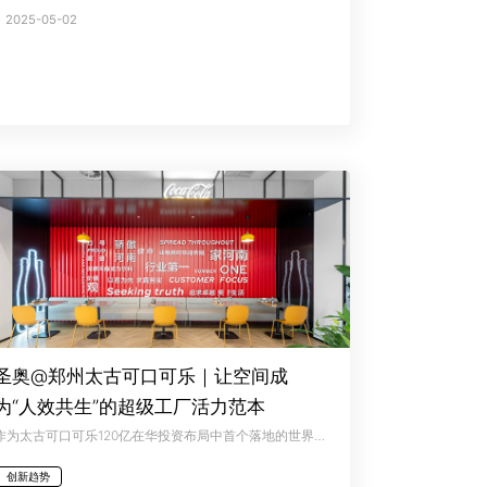
2025-05-02
圣奥@郑州太古可口可乐｜让空间成
为“人效共生”的超级工厂活力范本
作为太古可口可乐120亿在华投资布局中首个落地的世界级标杆项目，圣奥办公家具与郑州太古可口可乐共同打造了“能高效、能交流、能放松”的现代化工厂复合生态，让空间本身成为效率与活力的“转换器”，推动工厂空间从单一生产属性转向人效共生，助力员工顺利完成从快节奏生产到慢节奏休憩的过渡。
创新趋势