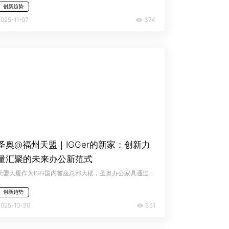
创新趋势
374
2025-11-07
圣奥@福州天盟｜IGGer的新家：创新力
量汇聚的未来办公新范式
天盟大厦作为IGG国内首座总部大楼，圣奥办公家具通过科技空间解决方案与人性化空间的深度融合，以未来感建筑形态与室内设计形成独特对比，打造兼具科技张力与人文温度的创新型办公环境，重新定义数字时代企业总部的空间价值。
创新趋势
351
2025-10-30