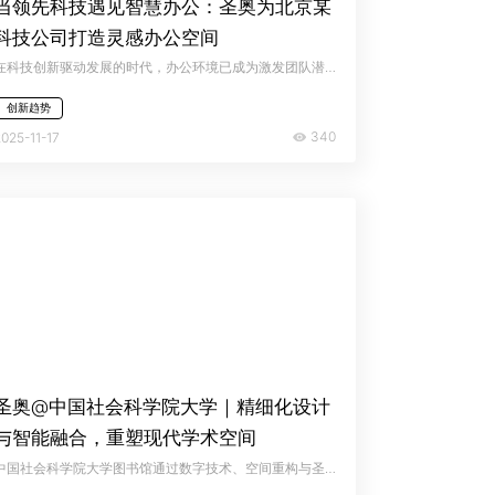
当领先科技遇见智慧办公：圣奥为北京某
科技公司打造灵感办公空间
在科技创新驱动发展的时代，办公环境已成为激发团队潜能、支撑企业战略的重要载体。圣奥办公家具为某北京科技公司构建整体办公空间，以灵活、开放、人性化为核心理念，打造出适配高成长型技术企业的高效能、高互动性创新办公场景。
创新趋势
340
2025-11-17
圣奥@中国社会科学院大学｜精细化设计
与智能融合，重塑现代学术空间
中国社会科学院大学图书馆通过数字技术、空间重构与圣奥办公家具的优化配置，在延续传统阅读价值基础上，以精细化设计主动适配多元化阅读习惯，打造高效、精准且沉浸的现代学术环境，实现从“空间服务人”到“空间懂人”的智慧升级。