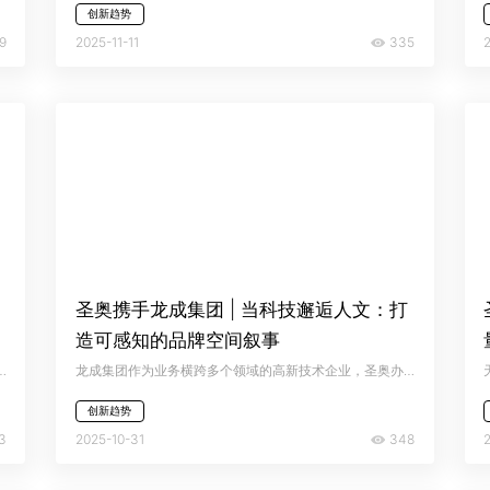
创新趋势
9
335
2025-11-11
构
圣奥携手龙成集团 | 当科技邂逅人文：打
造可感知的品牌空间叙事
智慧流动，打造科技向善、人文浸润的会展空间，使其成为区域发展战略的空间载体。
龙成集团作为业务横跨多个领域的高新技术企业，圣奥办公家具以色彩、材质与布局为核心，为其定制融合科技魅力与人文底蕴的办公空间，将企业创新精神凝练为可感知的品牌叙事，向客户生动展示科技与人文的平衡之美。
创新趋势
3
348
2025-10-31