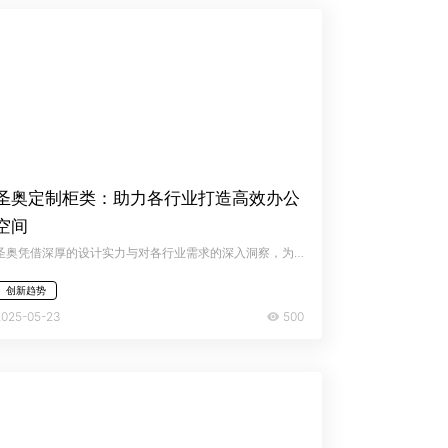
圣奥定制柜类：助力各行业打造高效办公
空间
圣奥凭借深厚的设计实力与对各行业需求的深入洞察，为教育、医疗、金融、航空等多个领域量身定制了一系列高品质柜类解决方案，助力不同场景实现空间与功能的协调融合。
创新趋势
500
2025-05-23