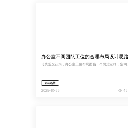
办公室不同团队工位的合理布局设计思
传统观念认为，办公室工位布局面临一个两难选择：空间充裕者方可为不同团队规划专属
创新趋势
45
2025-10-29