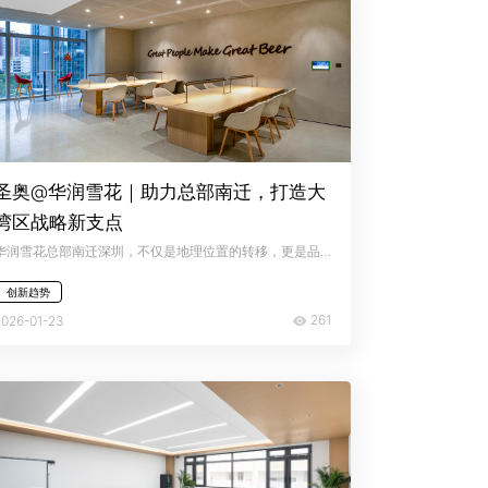
圣奥@华润雪花｜助力总部南迁，打造大
湾区战略新支点
华润雪花总部南迁深圳，不仅是地理位置的转移，更是品牌深耕粤港澳大湾区、决胜高端化未来的战略举措。为发挥“链主企业”的生态聚合效应，雪花携手圣奥办公家具，以空间为媒介构建吸引产业链上下游的创新磁场，驱动价值链协同升级。
创新趋势
261
2026-01-23