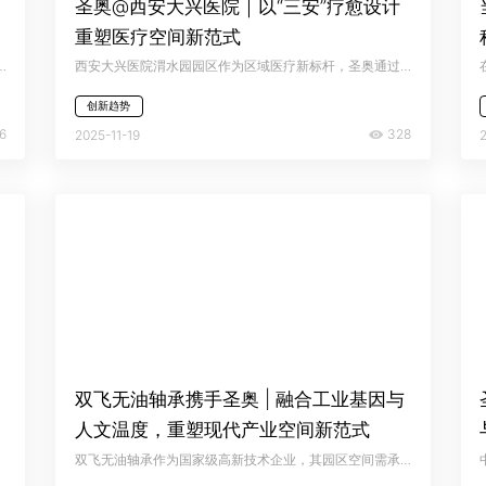
圣奥@西安大兴医院｜以“三安”疗愈设计
重塑医疗空间新范式
区。圣奥结合其“学为中心、亲自然”的规划理念，打造出兼具灵活教学与自然体验的现代化校园空间。
西安大兴医院渭水园园区作为区域医疗新标杆，圣奥通过整体医疗空间解决方案与人性化疗愈理念的深度融合，将“三安”理念系统化植入就诊全流程，打造兼具高效医疗与人文关怀的现代医疗空间新范式，重新定义医院环境中的患者体验与医护支持。
创新趋势
6
328
2025-11-19
定
双飞无油轴承携手圣奥 | 融合工业基因与
人文温度，重塑现代产业空间新范式
双飞无油轴承作为国家级高新技术企业，其园区空间需承载研发、生产、人文关怀与创新激发等多重功能。圣奥办公家具以色彩、材质与造型为媒介，为其构建兼具柔软特性、灵动活力与可持续性的工作场景，赋能企业空间焕新与品牌形象升华。