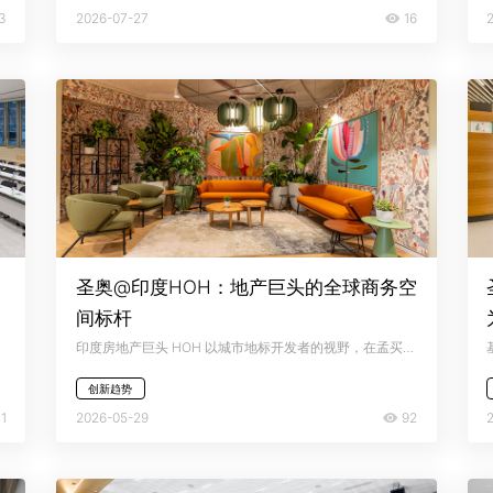
3
16
2026-07-27
未
圣奥@印度HOH：地产巨头的全球商务空
间标杆
印度房地产巨头 HOH 以城市地标开发者的视野，在孟买波维繁华中轴打造 Scorpio House 总部，携手圣奥办公家具实现空间美学与商务效率的双维融合，构筑兼具建筑张力与人文温度的全球商务办公新标杆。
创新趋势
1
92
2026-05-29