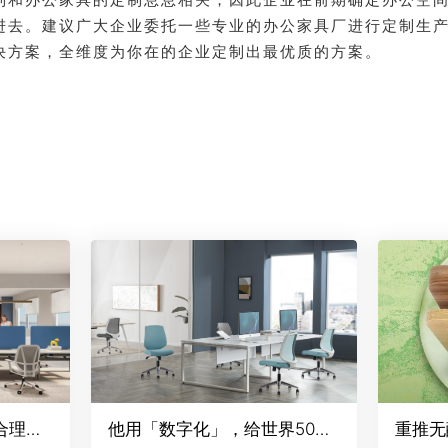
进去。建议广大企业委托一些专业的办公家具厂进行定制生
决方案，全维度为你在的企业定制出最优质的方案。
办公室不同团队工位的合理布局设计思路
他用「数字化」，给世界500强做家具 | 数字化的秘密