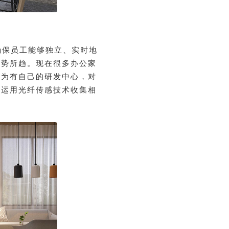
确保员工能够独立、实时地
大势所趋。现在很多办公家
因为有自己的研发中心，对
它运用光纤传感技术收集相