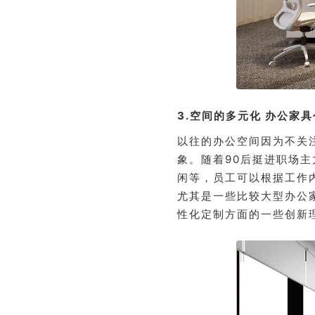
3
.
空间
的
多元化 办公家
以往的办公空间因为不关
象。随着90后挺进职场主
闲等，员工可以根据工作
尤其是一些比较大型办公
性化定制方面的一些创新