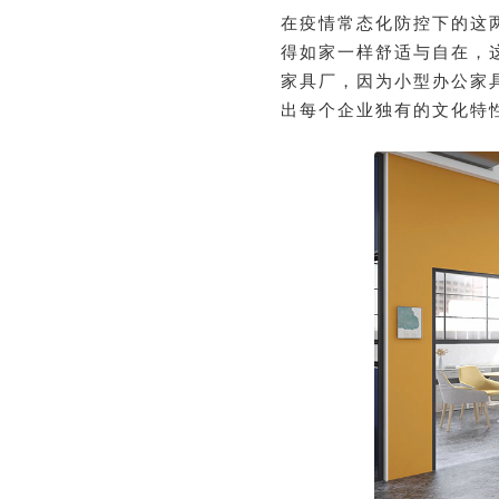
在疫情常态化防控下的这
得如家一样舒适与自在，
家具厂，因为小型办公家
出每个企业独有的文化特