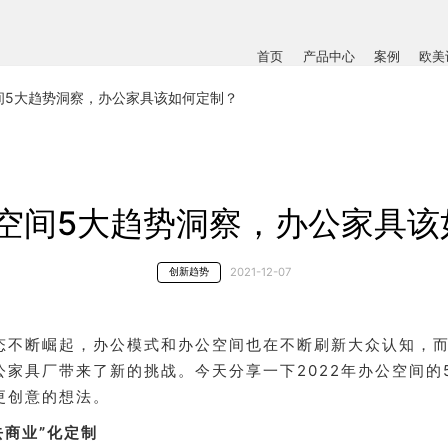
首页
产品中心
案例
欧美
空间5大趋势洞察，办公家具该如何定制？
公空间5大趋势洞察，办公家具
2021-12-07
创新趋势
态不断崛起，办公模式和办公空间也在不断刷新大众认知，
公家具厂带来了新的挑战。今天分享一下2022年办公空间的
更创意的想法。
去商业”化定制