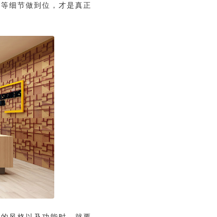
漆等细节做到位，才是真正
间的风格以及功能时，就要