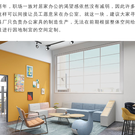
两年，职场一族对居家办公的渴望感依然没有减弱，因此许
这样可以间接让员工愿意呆在办公室。就这一块，建议大家
具厂只负责办公家具的制造生产，无法在前期根据整体空间
性进行因地制宜的空间定制。