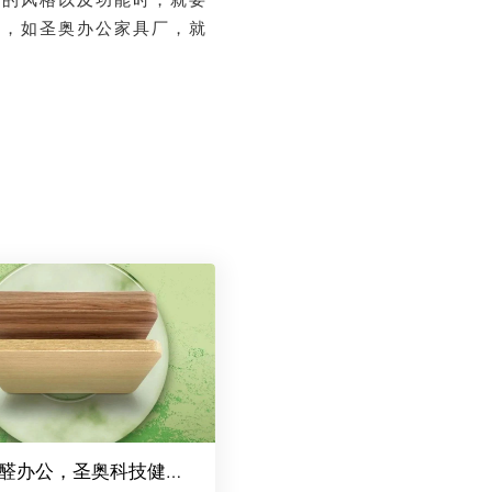
产，如圣奥办公家具厂，就
重推无醛办公，圣奥科技健康办公使命再升级